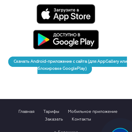
Скачать Android-приложение с сайта (для AppGallery или
блокировке GooglePlay)
Главная
Тарифы
Мобильное приложение
Заказать
Контакты