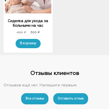
Сиделка для ухода за
больными на час
Original
Current
400
₽
300
₽
price
price
was:
is:
В корзину
400₽.
300₽.
Отзывы клиентов
Отзывов ещё нет. Напишите первым.
Все отзывы
Оставить отзыв