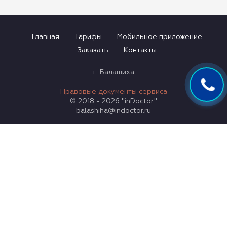
Главная
Тарифы
Мобильное приложение
Заказать
Контакты
г. Балашиха
Правовые документы сервиса
© 2018 - 2026 "inDoctor"
balashiha@indoctor.ru