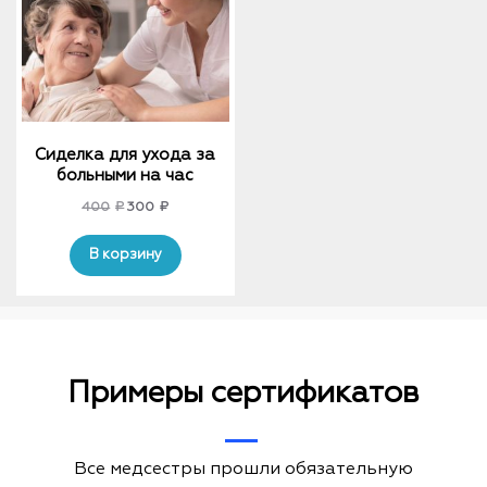
Сиделка для ухода за
больными на час
Original
Current
400
₽
300
₽
price
price
was:
is:
В корзину
400₽.
300₽.
Примеры сертификатов
Все медсестры прошли обязательную