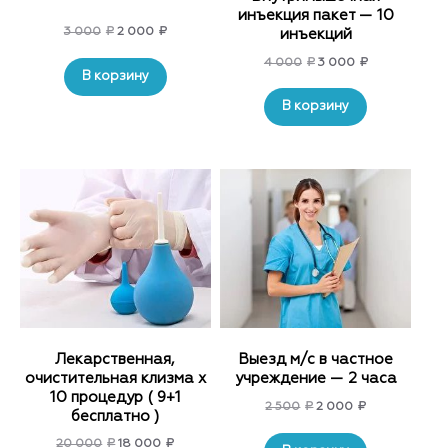
инъекция пакет — 10
Original
Current
3 000
₽
2 000
₽
инъекций
price
price
Original
Current
4 000
₽
3 000
₽
was:
is:
В корзину
price
price
3
2
was:
is:
В корзину
000₽.
000₽.
4
3
000₽.
000₽.
Лекарственная,
Выезд м/с в частное
очистительная клизма x
учреждение — 2 часа
10 процедур ( 9+1
Original
Current
2 500
₽
2 000
₽
бесплатно )
price
price
Original
Current
20 000
₽
18 000
₽