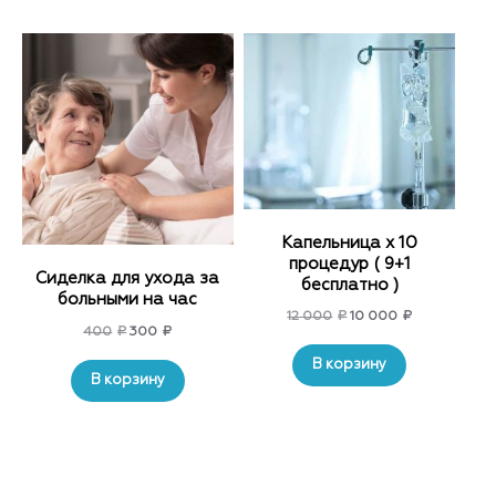
Капельница x 10
процедур ( 9+1
Сиделка для ухода за
бесплатно )
больными на час
Original
Current
12 000
₽
10 000
₽
Original
Current
400
₽
300
₽
price
price
price
price
was:
is:
В корзину
was:
is:
В корзину
12
10
400₽.
300₽.
000₽.
000₽.