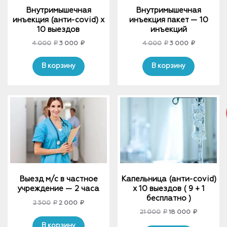
Внутримышечная
Внутримышечная
инъекция (анти-covid) х
инъекция пакет — 10
10 выездов
инъекций
Original
Current
Original
Current
4 000
₽
3 000
₽
4 000
₽
3 000
₽
price
price
price
price
was:
is:
was:
is:
В корзину
В корзину
4
3
4
3
000₽.
000₽.
000₽.
000₽.
Выезд м/с в частное
Капельница (анти-covid)
учреждение — 2 часа
x 10 выездов ( 9 + 1
бесплатно )
Original
Current
2 500
₽
2 000
₽
Original
Current
21 000
₽
18 000
₽
price
price
price
price
was:
is:
В корзину