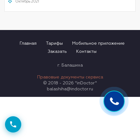
Октябрь 2021
Главная
Тарифы
Мобильное приложение
Заказать
Контакты
г. Балашиха
Правовые документы сервиса
© 2018 - 2026 "inDoctor"
balashiha@indoctor.ru